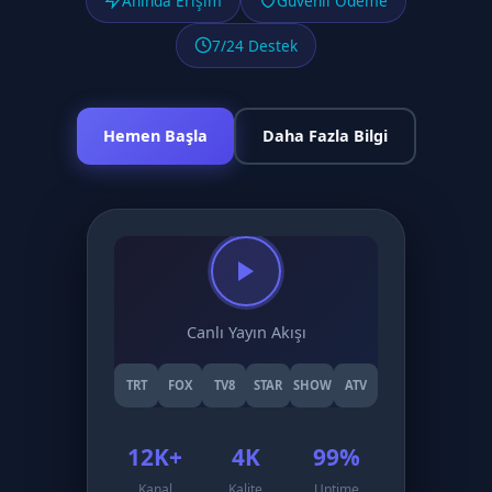
Anında Erişim
Güvenli Ödeme
7/24 Destek
Hemen Başla
Daha Fazla Bilgi
Canlı Yayın Akışı
TRT
FOX
TV8
STAR
SHOW
ATV
12K+
4K
99%
Kanal
Kalite
Uptime